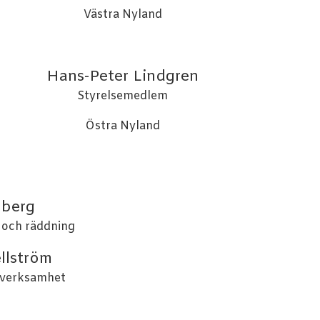
Västra Nyland
Hans-Peter Lindgren
Styrelsemedlem
Östra Nyland
lberg
 och räddning
llström
mverksamhet