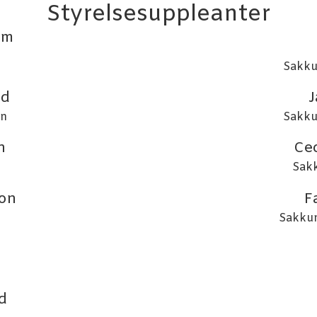
Styrelsesuppleanter
öm
Sakku
nd
J
en
Sakku
n
Cec
Sak
son
F
Sakku
d