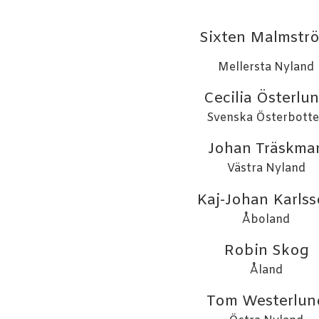
Sixten Malmstr
Mellersta Nyland
Cecilia Österlu
Svenska Österbott
Johan Träskma
Västra Nyland
Kaj-Johan Karls
Åboland
Robin Skog
Åland
Tom Westerlun